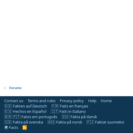
Forums
Contact us
Terms and rules
Privacy policy
Help
Home
🇩🇪 Fakten auf Deutsch
🇫🇷 Faits en français
🇪🇸 Hechos en Español
🇮🇹 Fatti in Italiano
🇧🇷 🇵🇹 Fatos em português
🇩🇰 Fakta på dansk
🇸🇪 Fakta på svenska
🇳🇴 Fakta på norsk
🇫🇮 Faktat suomeksi
🌍 Facts
R
S