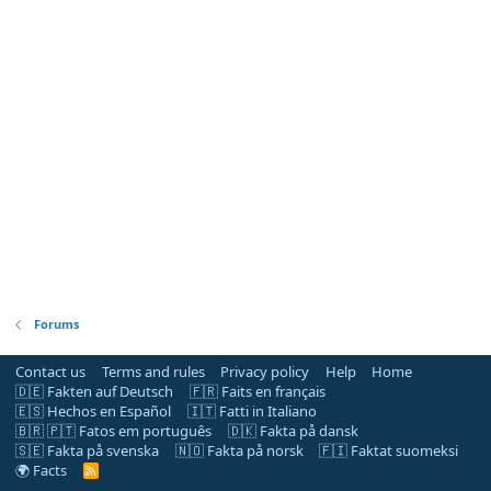
Forums
Contact us
Terms and rules
Privacy policy
Help
Home
🇩🇪 Fakten auf Deutsch
🇫🇷 Faits en français
🇪🇸 Hechos en Español
🇮🇹 Fatti in Italiano
🇧🇷 🇵🇹 Fatos em português
🇩🇰 Fakta på dansk
🇸🇪 Fakta på svenska
🇳🇴 Fakta på norsk
🇫🇮 Faktat suomeksi
🌍 Facts
R
S