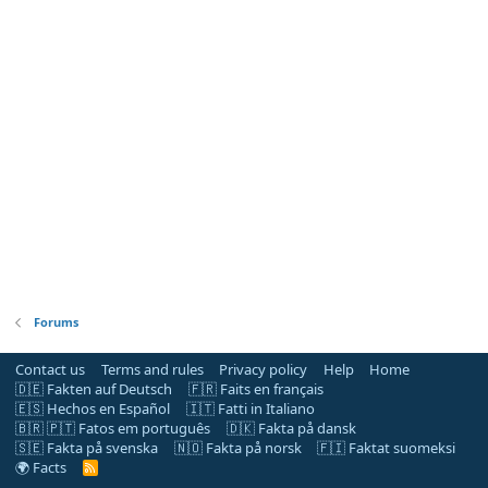
Forums
Contact us
Terms and rules
Privacy policy
Help
Home
🇩🇪 Fakten auf Deutsch
🇫🇷 Faits en français
🇪🇸 Hechos en Español
🇮🇹 Fatti in Italiano
🇧🇷 🇵🇹 Fatos em português
🇩🇰 Fakta på dansk
🇸🇪 Fakta på svenska
🇳🇴 Fakta på norsk
🇫🇮 Faktat suomeksi
🌍 Facts
R
S