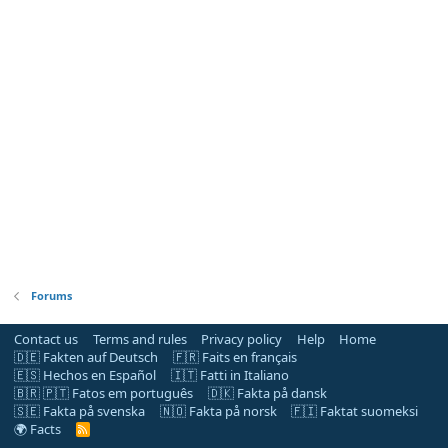
Forums
Contact us
Terms and rules
Privacy policy
Help
Home
🇩🇪 Fakten auf Deutsch
🇫🇷 Faits en français
🇪🇸 Hechos en Español
🇮🇹 Fatti in Italiano
🇧🇷 🇵🇹 Fatos em português
🇩🇰 Fakta på dansk
🇸🇪 Fakta på svenska
🇳🇴 Fakta på norsk
🇫🇮 Faktat suomeksi
🌍 Facts
R
S