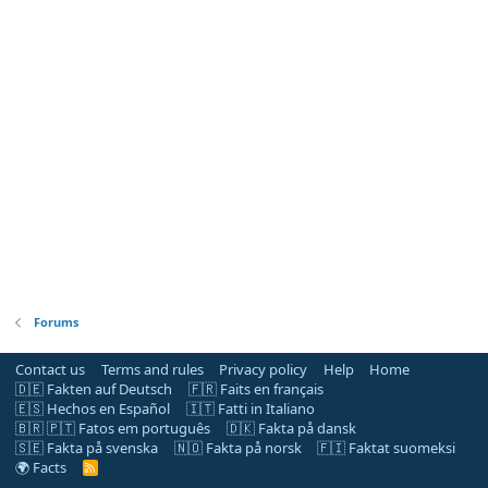
Forums
Contact us
Terms and rules
Privacy policy
Help
Home
🇩🇪 Fakten auf Deutsch
🇫🇷 Faits en français
🇪🇸 Hechos en Español
🇮🇹 Fatti in Italiano
🇧🇷 🇵🇹 Fatos em português
🇩🇰 Fakta på dansk
🇸🇪 Fakta på svenska
🇳🇴 Fakta på norsk
🇫🇮 Faktat suomeksi
🌍 Facts
R
S