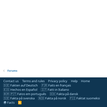
Forums
Contact us
Terms and rules
Privacy policy
Help
Home
🇩🇪 Fakten auf Deutsch
🇫🇷 Faits en français
🇪🇸 Hechos en Español
🇮🇹 Fatti in Italiano
🇧🇷 🇵🇹 Fatos em português
🇩🇰 Fakta på dansk
🇸🇪 Fakta på svenska
🇳🇴 Fakta på norsk
🇫🇮 Faktat suomeksi
🌍 Facts
R
S