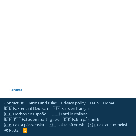
Forums
Contact us
Terms and rules
Privacy policy
Help
Home
🇩🇪 Fakten auf Deutsch
🇫🇷 Faits en français
🇪🇸 Hechos en Español
🇮🇹 Fatti in Italiano
🇧🇷 🇵🇹 Fatos em português
🇩🇰 Fakta på dansk
🇸🇪 Fakta på svenska
🇳🇴 Fakta på norsk
🇫🇮 Faktat suomeksi
🌍 Facts
R
S