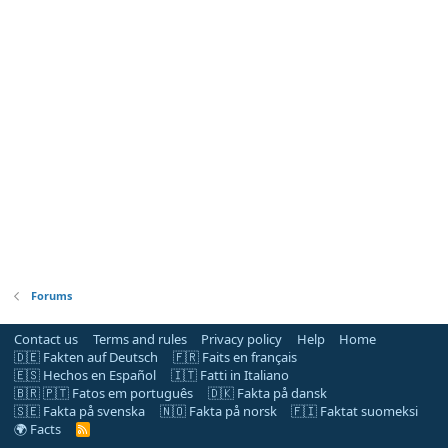
Forums
Contact us
Terms and rules
Privacy policy
Help
Home
🇩🇪 Fakten auf Deutsch
🇫🇷 Faits en français
🇪🇸 Hechos en Español
🇮🇹 Fatti in Italiano
🇧🇷 🇵🇹 Fatos em português
🇩🇰 Fakta på dansk
🇸🇪 Fakta på svenska
🇳🇴 Fakta på norsk
🇫🇮 Faktat suomeksi
🌍 Facts
R
S