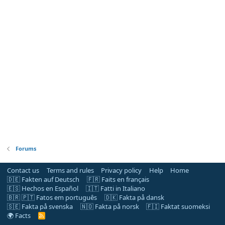
Forums
Contact us
Terms and rules
Privacy policy
Help
Home
🇩🇪 Fakten auf Deutsch
🇫🇷 Faits en français
🇪🇸 Hechos en Español
🇮🇹 Fatti in Italiano
🇧🇷 🇵🇹 Fatos em português
🇩🇰 Fakta på dansk
🇸🇪 Fakta på svenska
🇳🇴 Fakta på norsk
🇫🇮 Faktat suomeksi
🌍 Facts
R
S