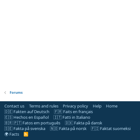
Forums
Contact us
Terms and rules
Privacy policy
Help
Home
🇩🇪 Fakten auf Deutsch
🇫🇷 Faits en français
🇪🇸 Hechos en Español
🇮🇹 Fatti in Italiano
🇧🇷 🇵🇹 Fatos em português
🇩🇰 Fakta på dansk
🇸🇪 Fakta på svenska
🇳🇴 Fakta på norsk
🇫🇮 Faktat suomeksi
🌍 Facts
R
S