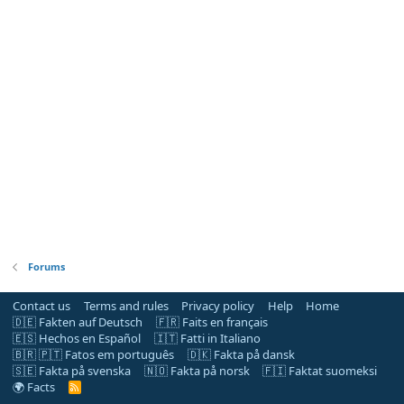
Forums
Contact us
Terms and rules
Privacy policy
Help
Home
🇩🇪 Fakten auf Deutsch
🇫🇷 Faits en français
🇪🇸 Hechos en Español
🇮🇹 Fatti in Italiano
🇧🇷 🇵🇹 Fatos em português
🇩🇰 Fakta på dansk
🇸🇪 Fakta på svenska
🇳🇴 Fakta på norsk
🇫🇮 Faktat suomeksi
🌍 Facts
R
S