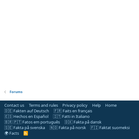
Forums
Contact us
Terms and rules
Privacy policy
Help
Home
🇩🇪 Fakten auf Deutsch
🇫🇷 Faits en français
🇪🇸 Hechos en Español
🇮🇹 Fatti in Italiano
🇧🇷 🇵🇹 Fatos em português
🇩🇰 Fakta på dansk
🇸🇪 Fakta på svenska
🇳🇴 Fakta på norsk
🇫🇮 Faktat suomeksi
🌍 Facts
R
S