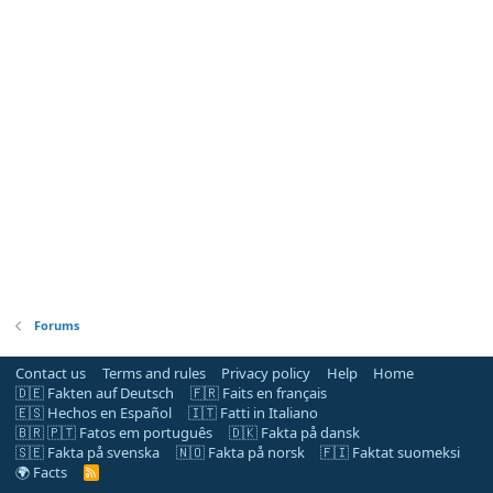
Forums
Contact us
Terms and rules
Privacy policy
Help
Home
🇩🇪 Fakten auf Deutsch
🇫🇷 Faits en français
🇪🇸 Hechos en Español
🇮🇹 Fatti in Italiano
🇧🇷 🇵🇹 Fatos em português
🇩🇰 Fakta på dansk
🇸🇪 Fakta på svenska
🇳🇴 Fakta på norsk
🇫🇮 Faktat suomeksi
🌍 Facts
R
S