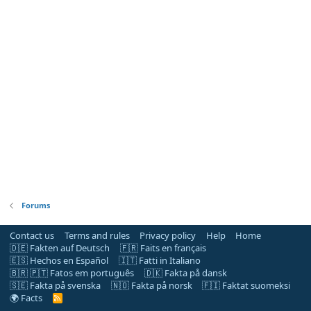
Forums
Contact us
Terms and rules
Privacy policy
Help
Home
🇩🇪 Fakten auf Deutsch
🇫🇷 Faits en français
🇪🇸 Hechos en Español
🇮🇹 Fatti in Italiano
🇧🇷 🇵🇹 Fatos em português
🇩🇰 Fakta på dansk
🇸🇪 Fakta på svenska
🇳🇴 Fakta på norsk
🇫🇮 Faktat suomeksi
🌍 Facts
R
S