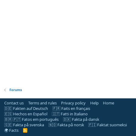
Forums
Contact us
Terms and rules
Privacy policy
Help
Home
🇩🇪 Fakten auf Deutsch
🇫🇷 Faits en français
🇪🇸 Hechos en Español
🇮🇹 Fatti in Italiano
🇧🇷 🇵🇹 Fatos em português
🇩🇰 Fakta på dansk
🇸🇪 Fakta på svenska
🇳🇴 Fakta på norsk
🇫🇮 Faktat suomeksi
🌍 Facts
R
S