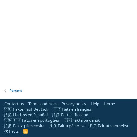
Forums
Contact us
Terms and rules
Privacy policy
Help
Home
🇩🇪 Fakten auf Deutsch
🇫🇷 Faits en français
🇪🇸 Hechos en Español
🇮🇹 Fatti in Italiano
🇧🇷 🇵🇹 Fatos em português
🇩🇰 Fakta på dansk
🇸🇪 Fakta på svenska
🇳🇴 Fakta på norsk
🇫🇮 Faktat suomeksi
🌍 Facts
R
S