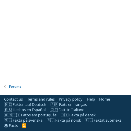
Forums
Contact us
Terms and rules
Privacy policy
Help
Home
🇩🇪 Fakten auf Deutsch
🇫🇷 Faits en français
🇪🇸 Hechos en Español
🇮🇹 Fatti in Italiano
🇧🇷 🇵🇹 Fatos em português
🇩🇰 Fakta på dansk
🇸🇪 Fakta på svenska
🇳🇴 Fakta på norsk
🇫🇮 Faktat suomeksi
🌍 Facts
R
S