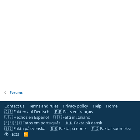
Forums
Contact us
Terms and rules
Privacy policy
Help
Home
🇩🇪 Fakten auf Deutsch
🇫🇷 Faits en français
🇪🇸 Hechos en Español
🇮🇹 Fatti in Italiano
🇧🇷 🇵🇹 Fatos em português
🇩🇰 Fakta på dansk
🇸🇪 Fakta på svenska
🇳🇴 Fakta på norsk
🇫🇮 Faktat suomeksi
🌍 Facts
R
S