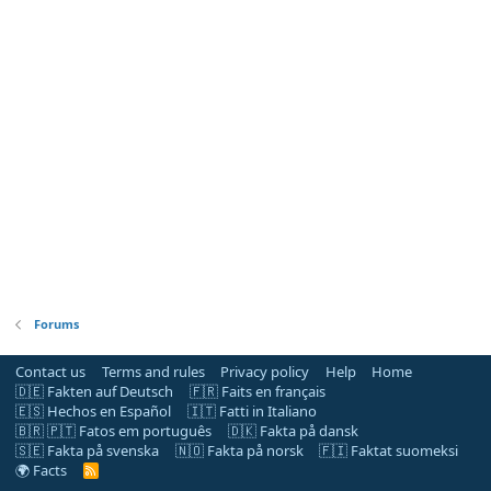
Forums
Contact us
Terms and rules
Privacy policy
Help
Home
🇩🇪 Fakten auf Deutsch
🇫🇷 Faits en français
🇪🇸 Hechos en Español
🇮🇹 Fatti in Italiano
🇧🇷 🇵🇹 Fatos em português
🇩🇰 Fakta på dansk
🇸🇪 Fakta på svenska
🇳🇴 Fakta på norsk
🇫🇮 Faktat suomeksi
🌍 Facts
R
S