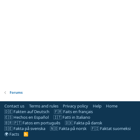
Forums
Contact us
Terms and rules
Privacy policy
Help
Home
🇩🇪 Fakten auf Deutsch
🇫🇷 Faits en français
🇪🇸 Hechos en Español
🇮🇹 Fatti in Italiano
🇧🇷 🇵🇹 Fatos em português
🇩🇰 Fakta på dansk
🇸🇪 Fakta på svenska
🇳🇴 Fakta på norsk
🇫🇮 Faktat suomeksi
🌍 Facts
R
S