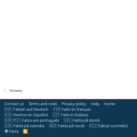
Forums
Contact us
Terms and rules
Privacy policy
Help
Home
🇩🇪 Fakten auf Deutsch
🇫🇷 Faits en français
🇪🇸 Hechos en Español
🇮🇹 Fatti in Italiano
🇧🇷 🇵🇹 Fatos em português
🇩🇰 Fakta på dansk
🇸🇪 Fakta på svenska
🇳🇴 Fakta på norsk
🇫🇮 Faktat suomeksi
🌍 Facts
R
S