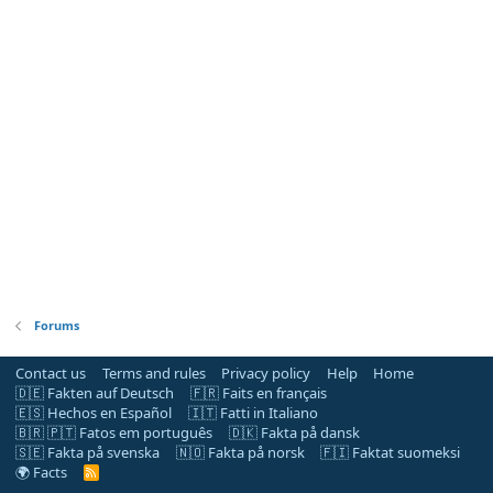
Forums
Contact us
Terms and rules
Privacy policy
Help
Home
🇩🇪 Fakten auf Deutsch
🇫🇷 Faits en français
🇪🇸 Hechos en Español
🇮🇹 Fatti in Italiano
🇧🇷 🇵🇹 Fatos em português
🇩🇰 Fakta på dansk
🇸🇪 Fakta på svenska
🇳🇴 Fakta på norsk
🇫🇮 Faktat suomeksi
🌍 Facts
R
S