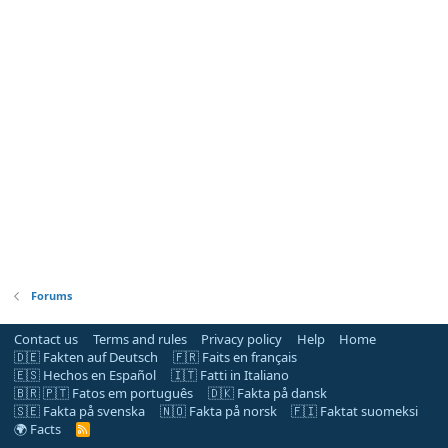
Forums
Contact us
Terms and rules
Privacy policy
Help
Home
🇩🇪 Fakten auf Deutsch
🇫🇷 Faits en français
🇪🇸 Hechos en Español
🇮🇹 Fatti in Italiano
🇧🇷 🇵🇹 Fatos em português
🇩🇰 Fakta på dansk
🇸🇪 Fakta på svenska
🇳🇴 Fakta på norsk
🇫🇮 Faktat suomeksi
🌍 Facts
R
S