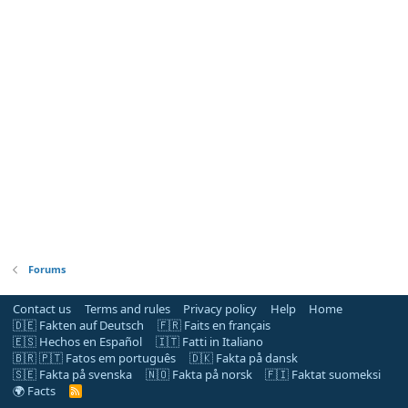
Forums
Contact us
Terms and rules
Privacy policy
Help
Home
🇩🇪 Fakten auf Deutsch
🇫🇷 Faits en français
🇪🇸 Hechos en Español
🇮🇹 Fatti in Italiano
🇧🇷 🇵🇹 Fatos em português
🇩🇰 Fakta på dansk
🇸🇪 Fakta på svenska
🇳🇴 Fakta på norsk
🇫🇮 Faktat suomeksi
🌍 Facts
R
S