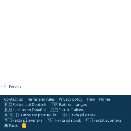
Forums
Contact us
Terms and rules
Privacy policy
Help
Home
🇩🇪 Fakten auf Deutsch
🇫🇷 Faits en français
🇪🇸 Hechos en Español
🇮🇹 Fatti in Italiano
🇧🇷 🇵🇹 Fatos em português
🇩🇰 Fakta på dansk
🇸🇪 Fakta på svenska
🇳🇴 Fakta på norsk
🇫🇮 Faktat suomeksi
🌍 Facts
R
S