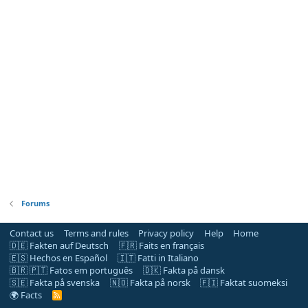
Forums
Contact us
Terms and rules
Privacy policy
Help
Home
🇩🇪 Fakten auf Deutsch
🇫🇷 Faits en français
🇪🇸 Hechos en Español
🇮🇹 Fatti in Italiano
🇧🇷 🇵🇹 Fatos em português
🇩🇰 Fakta på dansk
🇸🇪 Fakta på svenska
🇳🇴 Fakta på norsk
🇫🇮 Faktat suomeksi
🌍 Facts
R
S