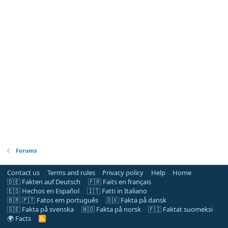
Forums
Contact us
Terms and rules
Privacy policy
Help
Home
🇩🇪 Fakten auf Deutsch
🇫🇷 Faits en français
🇪🇸 Hechos en Español
🇮🇹 Fatti in Italiano
🇧🇷 🇵🇹 Fatos em português
🇩🇰 Fakta på dansk
🇸🇪 Fakta på svenska
🇳🇴 Fakta på norsk
🇫🇮 Faktat suomeksi
🌍 Facts
R
S