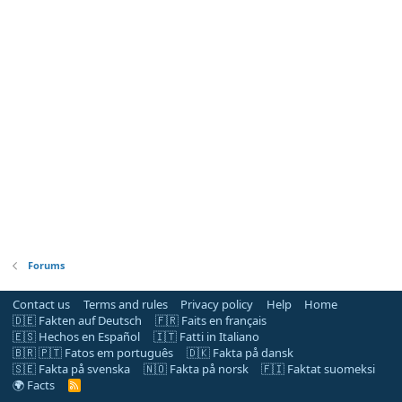
Forums
Contact us
Terms and rules
Privacy policy
Help
Home
🇩🇪 Fakten auf Deutsch
🇫🇷 Faits en français
🇪🇸 Hechos en Español
🇮🇹 Fatti in Italiano
🇧🇷 🇵🇹 Fatos em português
🇩🇰 Fakta på dansk
🇸🇪 Fakta på svenska
🇳🇴 Fakta på norsk
🇫🇮 Faktat suomeksi
🌍 Facts
R
S