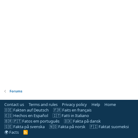
Forums
Contact us
Terms and rules
Privacy policy
Help
Home
🇩🇪 Fakten auf Deutsch
🇫🇷 Faits en français
🇪🇸 Hechos en Español
🇮🇹 Fatti in Italiano
🇧🇷 🇵🇹 Fatos em português
🇩🇰 Fakta på dansk
🇸🇪 Fakta på svenska
🇳🇴 Fakta på norsk
🇫🇮 Faktat suomeksi
🌍 Facts
R
S