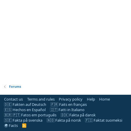
Forums
Contact us
Terms and rules
Privacy policy
Help
Home
🇩🇪 Fakten auf Deutsch
🇫🇷 Faits en français
🇪🇸 Hechos en Español
🇮🇹 Fatti in Italiano
🇧🇷 🇵🇹 Fatos em português
🇩🇰 Fakta på dansk
🇸🇪 Fakta på svenska
🇳🇴 Fakta på norsk
🇫🇮 Faktat suomeksi
🌍 Facts
R
S