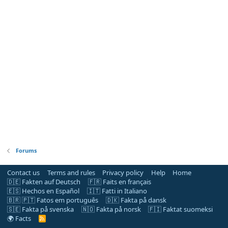
Forums
Contact us
Terms and rules
Privacy policy
Help
Home
🇩🇪 Fakten auf Deutsch
🇫🇷 Faits en français
🇪🇸 Hechos en Español
🇮🇹 Fatti in Italiano
🇧🇷 🇵🇹 Fatos em português
🇩🇰 Fakta på dansk
🇸🇪 Fakta på svenska
🇳🇴 Fakta på norsk
🇫🇮 Faktat suomeksi
🌍 Facts
R
S