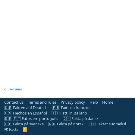
Forums
Contact us
Terms and rules
Privacy policy
Help
Home
🇩🇪 Fakten auf Deutsch
🇫🇷 Faits en français
🇪🇸 Hechos en Español
🇮🇹 Fatti in Italiano
🇧🇷 🇵🇹 Fatos em português
🇩🇰 Fakta på dansk
🇸🇪 Fakta på svenska
🇳🇴 Fakta på norsk
🇫🇮 Faktat suomeksi
🌍 Facts
R
S