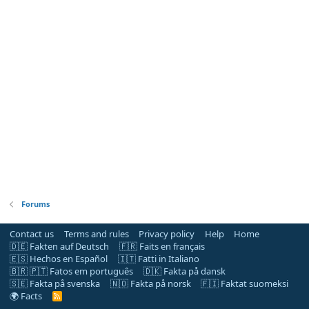
Forums
Contact us
Terms and rules
Privacy policy
Help
Home
🇩🇪 Fakten auf Deutsch
🇫🇷 Faits en français
🇪🇸 Hechos en Español
🇮🇹 Fatti in Italiano
🇧🇷 🇵🇹 Fatos em português
🇩🇰 Fakta på dansk
🇸🇪 Fakta på svenska
🇳🇴 Fakta på norsk
🇫🇮 Faktat suomeksi
🌍 Facts
R
S