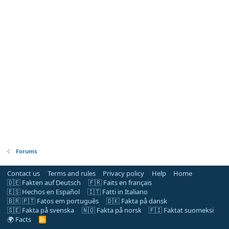
Forums
Contact us
Terms and rules
Privacy policy
Help
Home
🇩🇪 Fakten auf Deutsch
🇫🇷 Faits en français
🇪🇸 Hechos en Español
🇮🇹 Fatti in Italiano
🇧🇷 🇵🇹 Fatos em português
🇩🇰 Fakta på dansk
🇸🇪 Fakta på svenska
🇳🇴 Fakta på norsk
🇫🇮 Faktat suomeksi
🌍 Facts
R
S