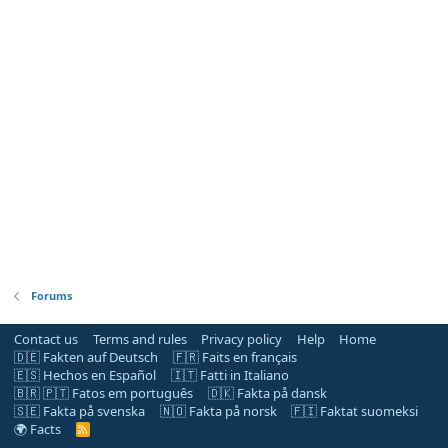
Forums
Contact us
Terms and rules
Privacy policy
Help
Home
🇩🇪 Fakten auf Deutsch
🇫🇷 Faits en français
🇪🇸 Hechos en Español
🇮🇹 Fatti in Italiano
🇧🇷 🇵🇹 Fatos em português
🇩🇰 Fakta på dansk
🇸🇪 Fakta på svenska
🇳🇴 Fakta på norsk
🇫🇮 Faktat suomeksi
🌍 Facts
R
S