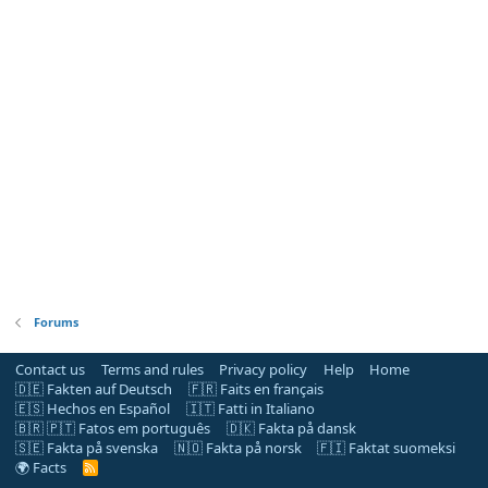
Forums
Contact us
Terms and rules
Privacy policy
Help
Home
🇩🇪 Fakten auf Deutsch
🇫🇷 Faits en français
🇪🇸 Hechos en Español
🇮🇹 Fatti in Italiano
🇧🇷 🇵🇹 Fatos em português
🇩🇰 Fakta på dansk
🇸🇪 Fakta på svenska
🇳🇴 Fakta på norsk
🇫🇮 Faktat suomeksi
🌍 Facts
R
S