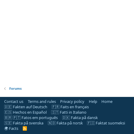
Forums
Contact us
Terms and rules
Privacy policy
Help
Home
🇩🇪 Fakten auf Deutsch
🇫🇷 Faits en français
🇪🇸 Hechos en Español
🇮🇹 Fatti in Italiano
🇧🇷 🇵🇹 Fatos em português
🇩🇰 Fakta på dansk
🇸🇪 Fakta på svenska
🇳🇴 Fakta på norsk
🇫🇮 Faktat suomeksi
🌍 Facts
R
S