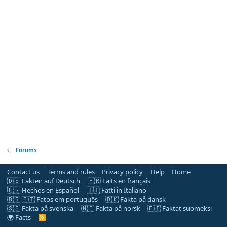
Forums
Contact us
Terms and rules
Privacy policy
Help
Home
🇩🇪 Fakten auf Deutsch
🇫🇷 Faits en français
🇪🇸 Hechos en Español
🇮🇹 Fatti in Italiano
🇧🇷 🇵🇹 Fatos em português
🇩🇰 Fakta på dansk
🇸🇪 Fakta på svenska
🇳🇴 Fakta på norsk
🇫🇮 Faktat suomeksi
🌍 Facts
R
S