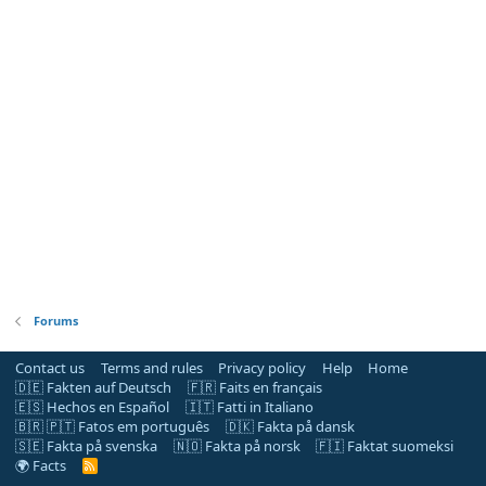
Forums
Contact us
Terms and rules
Privacy policy
Help
Home
🇩🇪 Fakten auf Deutsch
🇫🇷 Faits en français
🇪🇸 Hechos en Español
🇮🇹 Fatti in Italiano
🇧🇷 🇵🇹 Fatos em português
🇩🇰 Fakta på dansk
🇸🇪 Fakta på svenska
🇳🇴 Fakta på norsk
🇫🇮 Faktat suomeksi
🌍 Facts
R
S