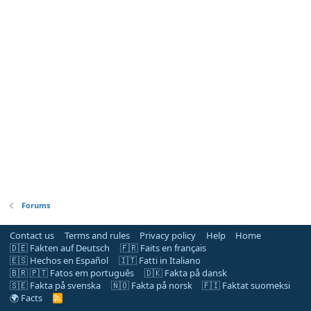
Forums
Contact us
Terms and rules
Privacy policy
Help
Home
🇩🇪 Fakten auf Deutsch
🇫🇷 Faits en français
🇪🇸 Hechos en Español
🇮🇹 Fatti in Italiano
🇧🇷 🇵🇹 Fatos em português
🇩🇰 Fakta på dansk
🇸🇪 Fakta på svenska
🇳🇴 Fakta på norsk
🇫🇮 Faktat suomeksi
🌍 Facts
R
S