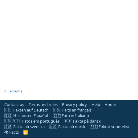
Forums
Contact us
Terms and rules
Privacy policy
Help
Home
🇩🇪 Fakten auf Deutsch
🇫🇷 Faits en français
🇪🇸 Hechos en Español
🇮🇹 Fatti in Italiano
🇧🇷 🇵🇹 Fatos em português
🇩🇰 Fakta på dansk
🇸🇪 Fakta på svenska
🇳🇴 Fakta på norsk
🇫🇮 Faktat suomeksi
🌍 Facts
R
S