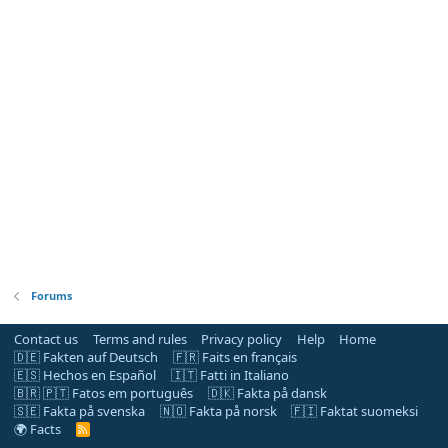
Forums
Contact us
Terms and rules
Privacy policy
Help
Home
🇩🇪 Fakten auf Deutsch
🇫🇷 Faits en français
🇪🇸 Hechos en Español
🇮🇹 Fatti in Italiano
🇧🇷 🇵🇹 Fatos em português
🇩🇰 Fakta på dansk
🇸🇪 Fakta på svenska
🇳🇴 Fakta på norsk
🇫🇮 Faktat suomeksi
🌍 Facts
R
S