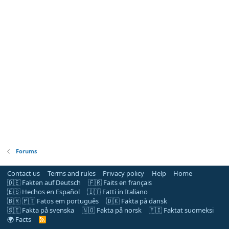
Forums
Contact us
Terms and rules
Privacy policy
Help
Home
🇩🇪 Fakten auf Deutsch
🇫🇷 Faits en français
🇪🇸 Hechos en Español
🇮🇹 Fatti in Italiano
🇧🇷 🇵🇹 Fatos em português
🇩🇰 Fakta på dansk
🇸🇪 Fakta på svenska
🇳🇴 Fakta på norsk
🇫🇮 Faktat suomeksi
🌍 Facts
R
S