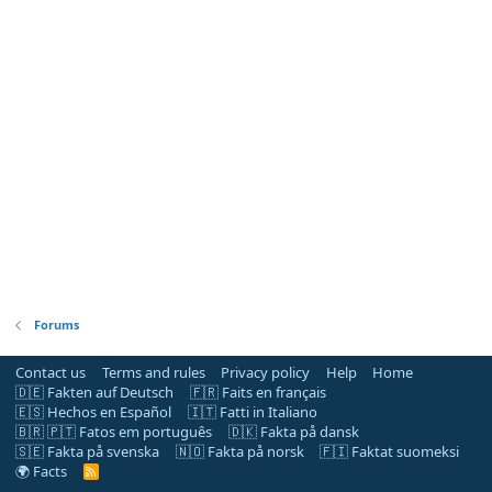
Forums
Contact us
Terms and rules
Privacy policy
Help
Home
🇩🇪 Fakten auf Deutsch
🇫🇷 Faits en français
🇪🇸 Hechos en Español
🇮🇹 Fatti in Italiano
🇧🇷 🇵🇹 Fatos em português
🇩🇰 Fakta på dansk
🇸🇪 Fakta på svenska
🇳🇴 Fakta på norsk
🇫🇮 Faktat suomeksi
🌍 Facts
R
S