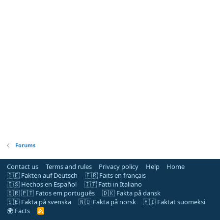
Forums
Contact us
Terms and rules
Privacy policy
Help
Home
🇩🇪 Fakten auf Deutsch
🇫🇷 Faits en français
🇪🇸 Hechos en Español
🇮🇹 Fatti in Italiano
🇧🇷 🇵🇹 Fatos em português
🇩🇰 Fakta på dansk
🇸🇪 Fakta på svenska
🇳🇴 Fakta på norsk
🇫🇮 Faktat suomeksi
🌍 Facts
R
S