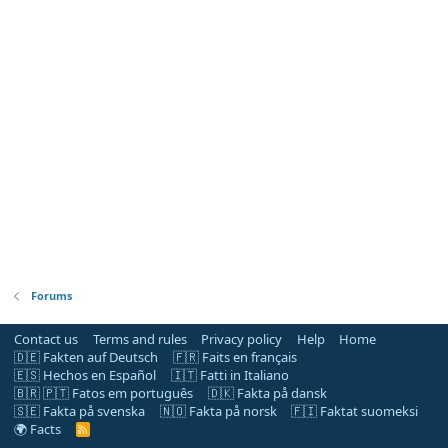
Forums
Contact us
Terms and rules
Privacy policy
Help
Home
🇩🇪 Fakten auf Deutsch
🇫🇷 Faits en français
🇪🇸 Hechos en Español
🇮🇹 Fatti in Italiano
🇧🇷 🇵🇹 Fatos em português
🇩🇰 Fakta på dansk
🇸🇪 Fakta på svenska
🇳🇴 Fakta på norsk
🇫🇮 Faktat suomeksi
🌍 Facts
R
S