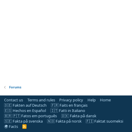
Forums
Contact us
Terms and rules
Privacy policy
Help
Home
🇩🇪 Fakten auf Deutsch
🇫🇷 Faits en français
🇪🇸 Hechos en Español
🇮🇹 Fatti in Italiano
🇧🇷 🇵🇹 Fatos em português
🇩🇰 Fakta på dansk
🇸🇪 Fakta på svenska
🇳🇴 Fakta på norsk
🇫🇮 Faktat suomeksi
🌍 Facts
R
S