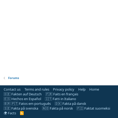
Forums
Contact us
Terms and rules
Privacy policy
Help
Home
🇩🇪 Fakten auf Deutsch
🇫🇷 Faits en français
🇪🇸 Hechos en Español
🇮🇹 Fatti in Italiano
🇧🇷 🇵🇹 Fatos em português
🇩🇰 Fakta på dansk
🇸🇪 Fakta på svenska
🇳🇴 Fakta på norsk
🇫🇮 Faktat suomeksi
🌍 Facts
R
S