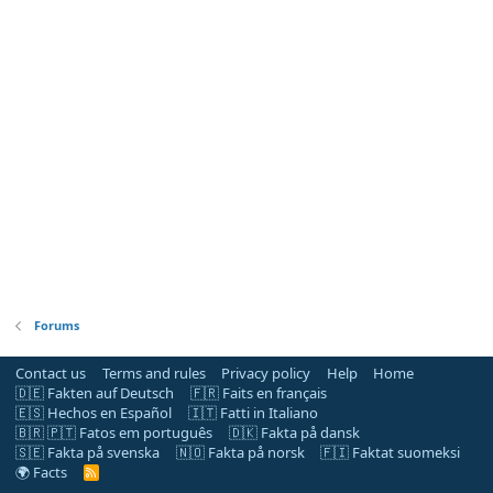
Forums
Contact us
Terms and rules
Privacy policy
Help
Home
🇩🇪 Fakten auf Deutsch
🇫🇷 Faits en français
🇪🇸 Hechos en Español
🇮🇹 Fatti in Italiano
🇧🇷 🇵🇹 Fatos em português
🇩🇰 Fakta på dansk
🇸🇪 Fakta på svenska
🇳🇴 Fakta på norsk
🇫🇮 Faktat suomeksi
🌍 Facts
R
S