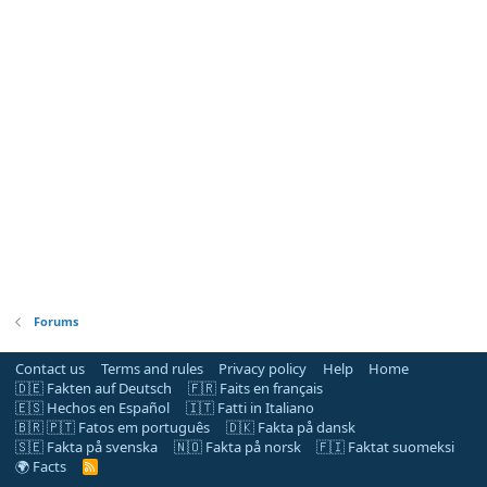
Forums
Contact us
Terms and rules
Privacy policy
Help
Home
🇩🇪 Fakten auf Deutsch
🇫🇷 Faits en français
🇪🇸 Hechos en Español
🇮🇹 Fatti in Italiano
🇧🇷 🇵🇹 Fatos em português
🇩🇰 Fakta på dansk
🇸🇪 Fakta på svenska
🇳🇴 Fakta på norsk
🇫🇮 Faktat suomeksi
🌍 Facts
R
S